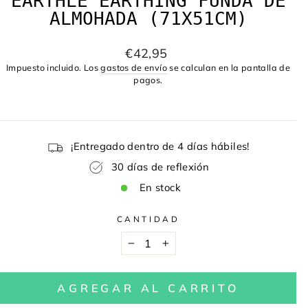
EARTHLE EARTHING FUNDA DE
ALMOHADA (71X51CM)
Precio
€42,95
habitual
Impuesto incluido. Los
gastos de envío
se calculan en la pantalla de
pagos.
¡Entregado dentro de 4 días hábiles!
30 días de reflexión
En stock
CANTIDAD
−
+
AGREGAR AL CARRITO