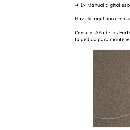
➜ 1× Manual digital es
Haz clic
aquí
para consul
Consejo:
Añade los
Eart
tu pedido para mantener