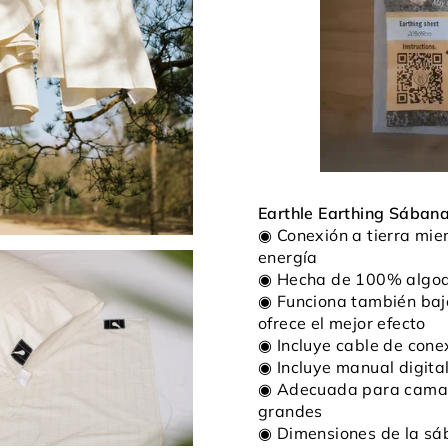
Earthle Earthing Sábana
◉ Conexión a tierra mie
energía
◉ Hecha de 100% algodó
◉ Funciona también bajo
ofrece el mejor efecto
◉ Incluye cable de conex
◉ Incluye manual digita
◉ Adecuada para camas
grandes
◉ Dimensiones de la sá