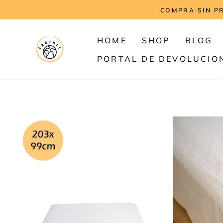
Ir
COMPRA SIN P
directamente
al
contenido
HOME
SHOP
BLOG
PORTAL DE DEVOLUCIO