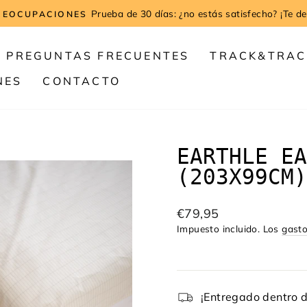
Prueba de 30 días: ¿no estás satisfecho? ¡Te de
REOCUPACIONES
diapositivas
pausa
PREGUNTAS FRECUENTES
TRACK&TRAC
NES
CONTACTO
EARTHLE EA
(203X99CM)
Precio
€79,95
habitual
Impuesto incluido. Los
gasto
¡Entregado dentro d