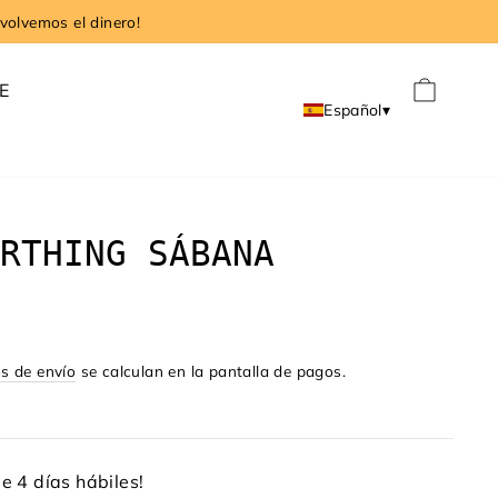
volvemos el dinero!
CAR
E
Español
▾
RTHING SÁBANA
s de envío
se calculan en la pantalla de pagos.
e 4 días hábiles!