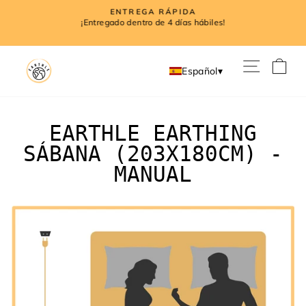
Ir
ENTREGA RÁPIDA
directamente
l
¡Entregado dentro de 4 días hábiles!
diapositivas
al
pausa
contenido
NAVE
C
Español
▾
EARTHLE EARTHING
SÁBANA (203X180CM) -
MANUAL