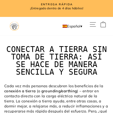
Ir
ENTREGA RÁPIDA
directamente
l
¡Entregado dentro de 4 días hábiles!
diapositivas
al
pausa
contenido
NAVE
C
Español
▾
CONECTAR A TIERRA SIN
TOMA DE TIERRA: ASÍ
SE HACE DE MANERA
SENCILLA Y SEGURA
Cada vez más personas descubren los beneficios de la
conexión a tierra
(o
grounding/earthing
) – entrar en
contacto directo con la carga eléctrica natural de la
tierra. La conexión a tierra ayuda, entre otras cosas, a
dormir mejor, a relajarse más, a reducir inflamaciones y a
recuperarse más rápido después del esfuerzo. Pero, ¿qué