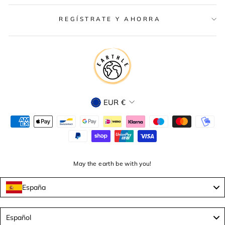
REGÍSTRATE Y AHORRA
MONEDA
EUR €
May the earth be with you!
España
Language
Español